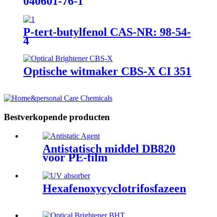
040601-76-1
P-tert-butylfenol CAS-NR: 98-54-
4
Optische witmaker CBS-X CI 351
Bestverkopende producten
Antistatisch middel DB820
voor PE-film
Hexafenoxycyclotrifosfazeen