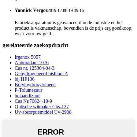
Yannick Vergoz
2019.12.08 19:39:16
Fabrieksapparatuur is geavanceerd in de industrie en het
product is vakmanschap, bovendien is de prijs erg goedkoop,
waar voor uw geld!
gerelateerde zoekopdracht
Irganox 5057
Antioxidant 1076
Cas nr. 125304-04-3
Gehydrogeneerd bisfenol A
bij HP136
Butylhydroxytolueen
P-Toluïnezuur
butaandizuur
Cas Nr.70624-18-9
Optische witmaker Cbs-127
Uv-absorptiemiddel Uv-2908