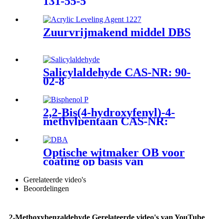
131-55-5
Zuurvrijmakend middel DBS
Salicylaldehyde CAS-NR: 90-
02-8
2,2-Bis(4-hydroxyfenyl)-4-
methylpentaan CAS-NR:
6807-17-6
Optische witmaker OB voor
coating op basis van
oplosmiddelen
Gerelateerde video's
Beoordelingen
2-Methoxybenzaldehyde Gerelateerde video's van YouTube