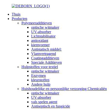
Thuis
Producten
Polymeeradditieven
optische witmaker
UV-absorber
Lichtstabilisator
antioxidant
kiemvormer
Antistatisch middel:
Vlamvertragend
Coatingadditieven
Speciale Additieven
Hulpstoffen voor textiel
optische witmaker
Enzymen
kleurstoffen
Andere hulp
Huishoudelijke en persoonlijke verzorging Chemicaliën
optische witmaker
UV-absorber
vals spelen agent
Antiseptisch en fungicide