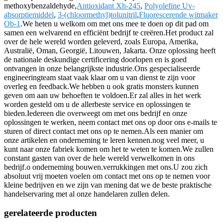
methoxybenzaldehyde,
Antioxidant Xh-245
,
Polyolefine Uv-
absorptiemiddel
,
3-(chloormethyl)tolunitril
,
Fluorescerende witmaker
Ob-1
.We heten u welkom om met ons mee te doen op dit pad om
samen een welvarend en efficiënt bedrijf te creëren.Het product zal
over de hele wereld worden geleverd, zoals Europa, Amerika,
Australië, Oman, Georgië, Litouwen, Jakarta. Onze oplossing heeft
de nationale deskundige certificering doorlopen en is goed
ontvangen in onze belangrijkste industrie.Ons gespecialiseerde
engineeringteam staat vaak klaar om u van dienst te zijn voor
overleg en feedback.We hebben u ook gratis monsters kunnen
geven om aan uw behoeften te voldoen.Er zal alles in het werk
worden gesteld om u de allerbeste service en oplossingen te
bieden.Iedereen die overweegt om met ons bedrijf en onze
oplossingen te werken, neem contact met ons op door ons e-mails te
sturen of direct contact met ons op te nemen.Als een manier om
onze artikelen en onderneming te leren kennen.nog veel meer, u
kunt naar onze fabriek komen om het te weten te komen.We zullen
constant gasten van over de hele wereld verwelkomen in ons
bedrijf.o onderneming bouwen.verrukkingen met ons.U zou zich
absoluut vrij moeten voelen om contact met ons op te nemen voor
kleine bedrijven en we zijn van mening dat we de beste praktische
handelservaring met al onze handelaren zullen delen.
gerelateerde producten