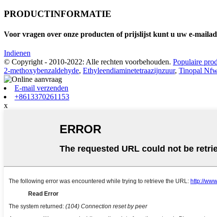
PRODUCTINFORMATIE
Voor vragen over onze producten of prijslijst kunt u uw e-maila
Indienen
© Copyright - 2010-2022: Alle rechten voorbehouden.
Populaire pro
2-methoxybenzaldehyde
,
Ethyleendiaminetetraazijnzuur
,
Tinopal Nf
E-mail verzenden
+8613370261153
x