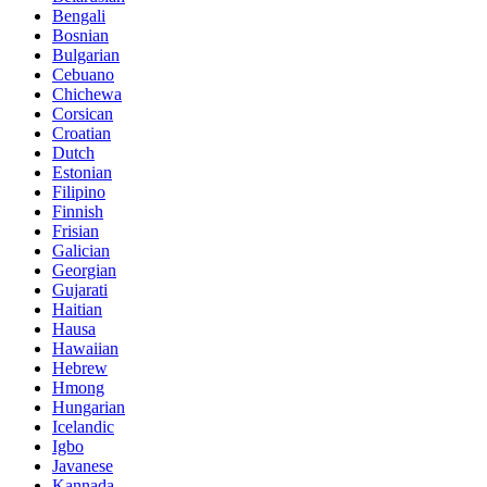
Bengali
Bosnian
Bulgarian
Cebuano
Chichewa
Corsican
Croatian
Dutch
Estonian
Filipino
Finnish
Frisian
Galician
Georgian
Gujarati
Haitian
Hausa
Hawaiian
Hebrew
Hmong
Hungarian
Icelandic
Igbo
Javanese
Kannada