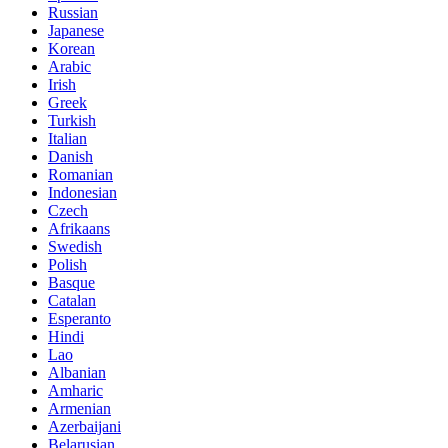
Russian
Japanese
Korean
Arabic
Irish
Greek
Turkish
Italian
Danish
Romanian
Indonesian
Czech
Afrikaans
Swedish
Polish
Basque
Catalan
Esperanto
Hindi
Lao
Albanian
Amharic
Armenian
Azerbaijani
Belarusian