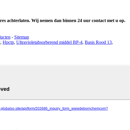
dres achterlaten. Wij nemen dan binnen 24 uur contact met u op.
ducten
-
Sitemap
w
,
Hpctp
,
Ultravioletabsorberend middel BP-4
,
Basis Rood 13
,