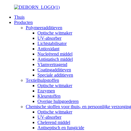
Thuis
Producten
Polymeeradditieven
Optische witmaker
UV-absorber
Lichtstabilisator
Antioxidant
Nucleërend middel
Antistatisch middel
Vlamvertragend
Coatingadditieven
Speciale additieven
Textielhulpstoffen
Optische witmaker
Enzymen
Kleurstoffen
Overige hulpgoederen
Chemische stoffen voor thuis- en persoonlijke verzorgin
Optische witmaker
UV-absorber
Chelerend middel
Antiseptisch en fungicide