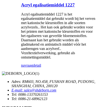
Acryl egalisatiemiddel 1227
Acryl egalisatiemiddel 1227 is het
egalisatiemiddel dat gebruikt wordt bij het verven
met kationische kleurstoffen in alle soorten
acrylvezels.
.
Het kan ook gebruikt worden voor
het printen met kationische kleurstoffen en voor
het egaliseren van geverfde bloemenstoffen.
Daarnaast kan het gebruikt worden als
gladmakend en antistatisch middel vóór het
aanbrengen van acrylverf.
.
Vezeltextielverwerking, gebruikt als
ontsmettingsmiddel.
navraag
detail
Adres: RM603, NO.458, FUSHAN ROAD, PUDONG,
SHANGHAI, CHINA, 200120
E-mail: sales@shdeborn.com
Tel: 0086-13370261153
Tel: 0086-21-68962123