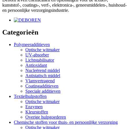
kunststof-, coatings-, verf-, elektronica-, geneesmiddelen-, huishoud-
en persoonlijke verzorgingsindustrie.
Categorieën
Polymeeradditieven
Optische witmaker
UV-absorber
Lichtstabilisator
Antioxidant
Nucleërend middel
Antistatisch middel
Vlamvertragend
Coatingadditieven
Speciale additieven
Textielhulpstoffen
Optische witmaker
Enzymen
Kleurstoffen
Overige hulpgoederen
Chemische stoffen voor thuis- en persoonlijke verzorging
Optische witmaker