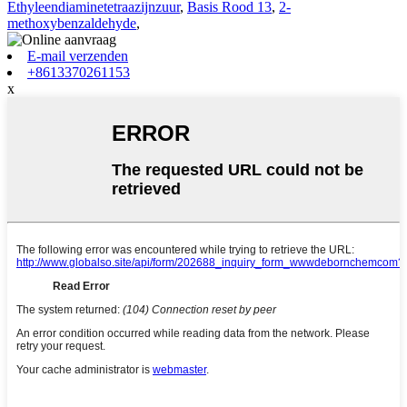
Ethyleendiaminetetraazijnzuur
,
Basis Rood 13
,
2-
methoxybenzaldehyde
,
E-mail verzenden
+8613370261153
x