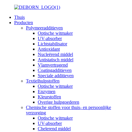
Thuis
Producten
Polymeeradditieven
Optische witmaker
UV-absorber
Lichtstabilisator
Antioxidant
Nucleërend middel
Antistatisch middel
Vlamvertragend
Coatingadditieven
Speciale additieven
Textielhulpstoffen
Optische witmaker
Enzymen
Kleurstoffen
Overige hulpgoederen
Chemische stoffen voor thuis- en persoonlijke
verzorging
Optische witmaker
UV-absorber
Chelerend middel