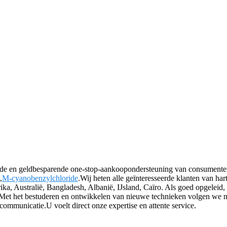
rende en geldbesparende one-stop-aankoopondersteuning van consumente
,
M-cyanobenzylchloride
.Wij heten alle geïnteresseerde klanten van h
a, Australië, Bangladesh, Albanië, IJsland, Caïro. Als goed opgeleid, 
.Met het bestuderen en ontwikkelen van nieuwe technieken volgen we ni
ommunicatie.U voelt direct onze expertise en attente service.