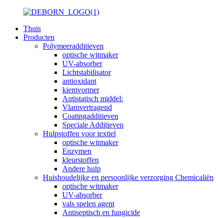
Thuis
Producten
Polymeeradditieven
optische witmaker
UV-absorber
Lichtstabilisator
antioxidant
kiemvormer
Antistatisch middel:
Vlamvertragend
Coatingadditieven
Speciale Additieven
Hulpstoffen voor textiel
optische witmaker
Enzymen
kleurstoffen
Andere hulp
Huishoudelijke en persoonlijke verzorging Chemicaliën
optische witmaker
UV-absorber
vals spelen agent
Antiseptisch en fungicide