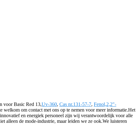
n voor Basic Red 13,
Uv-360
,
Cas nr.131-57-7
,
Fenol,2,2"-
arte welkom om contact met ons op te nemen voor meer informatie.Het
innovatief en energiek personeel zijn wij verantwoordelijk voor alle
et alleen de mode-industrie, maar leiden we ze ook.We luisteren