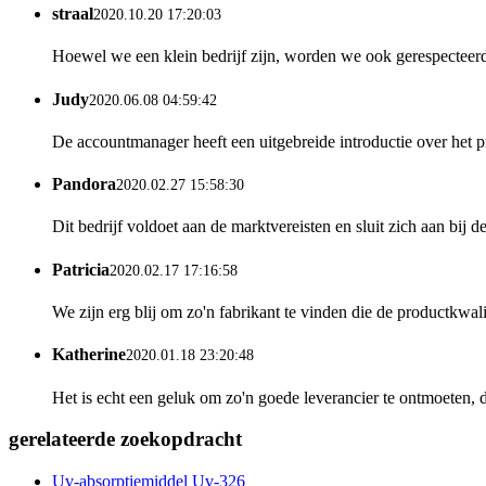
straal
2020.10.20 17:20:03
Hoewel we een klein bedrijf zijn, worden we ook gerespecteer
Judy
2020.06.08 04:59:42
De accountmanager heeft een uitgebreide introductie over het 
Pandora
2020.02.27 15:58:30
Dit bedrijf voldoet aan de marktvereisten en sluit zich aan bij 
Patricia
2020.02.17 17:16:58
We zijn erg blij om zo'n fabrikant te vinden die de productkwalit
Katherine
2020.01.18 23:20:48
Het is echt een geluk om zo'n goede leverancier te ontmoeten,
gerelateerde zoekopdracht
Uv-absorptiemiddel Uv-326