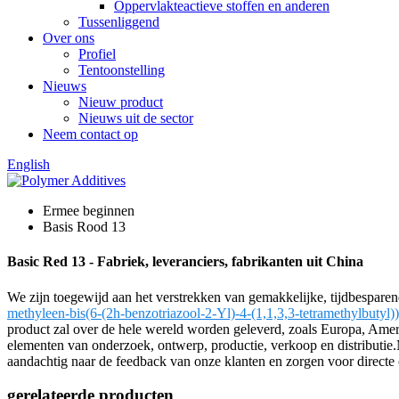
Oppervlakteactieve stoffen en anderen
Tussenliggend
Over ons
Profiel
Tentoonstelling
Nieuws
Nieuw product
Nieuws uit de sector
Neem contact op
English
Ermee beginnen
Basis Rood 13
Basic Red 13 - Fabriek, leveranciers, fabrikanten uit China
We zijn toegewijd aan het verstrekken van gemakkelijke, tijdbespa
methyleen-bis(6-(2h-benzotriazool-2-Yl)-4-(1,1,3,3-tetramethylbutyl))
product zal over de hele wereld worden geleverd, zoals Europa, Amerik
elementen van onderzoek, ontwerp, productie, verkoop en distributie
aandachtig naar de feedback van onze klanten en zorgen voor directe c
gerelateerde producten