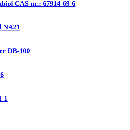
ubiol CAS-nr.: 67914-69-6
l NA21
ker DB-100
-6
1-1